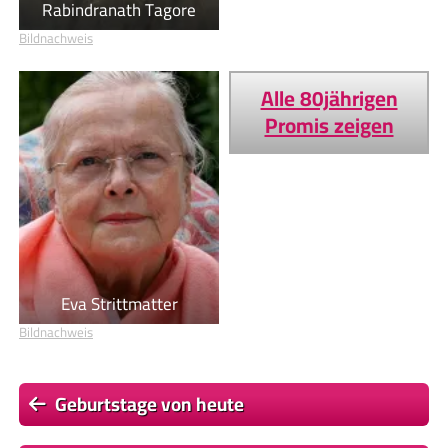
Rabindranath Tagore
Bildnachweis
Alle 80jährigen
Promis zeigen
Eva Strittmatter
Bildnachweis
Geburtstage von heute