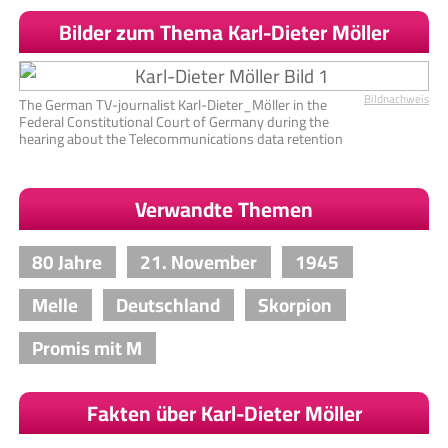
Bilder zum Thema Karl-Dieter Möller
Bildnachweis
The German TV-journalist Karl-Dieter_Möller in the
Federal Constitutional Court of Germany during the
hearing about the Telecommunications data retention
Verwandte Themen
80 Jahre
21. November
1945
Melle
Deutschland
Skorpion
Promis mit M
Fakten über Karl-Dieter Möller