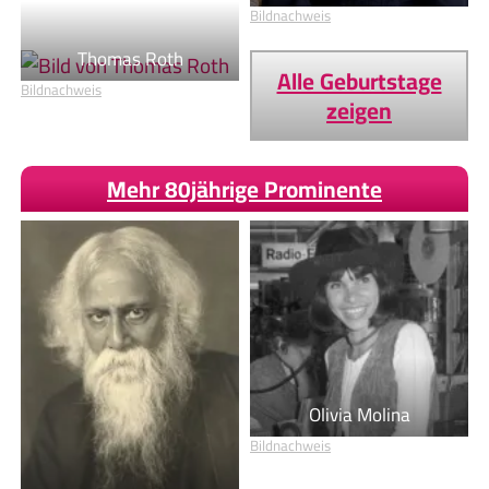
Bildnachweis
Thomas Roth
Alle Geburtstage
Bildnachweis
zeigen
Mehr 80jährige Prominente
Olivia Molina
Bildnachweis