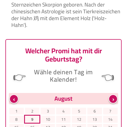
Sternzeichen Skorpion geboren. Nach der
chinesischen Astrologie ist sein Tierkreiszeichen
der Hahn 鸡 mit dem Element Holz ('Holz-
Hahn').
Welcher Promi hat mit dir
Geburtstag?
Wähle deinen Tag im
👉
👈
Kalender!
‹
›
August
1
2
3
4
5
6
7
8
9
10
11
12
13
14