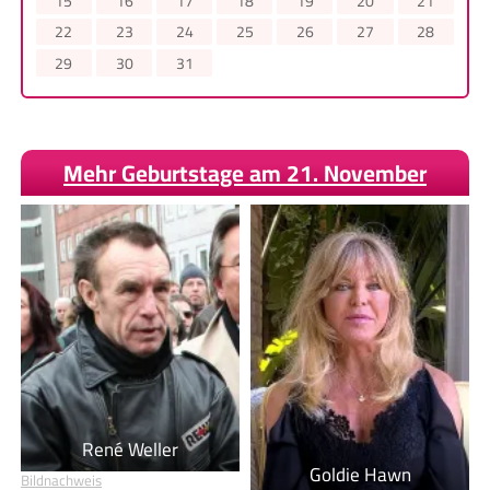
15
16
17
18
19
20
21
22
23
24
25
26
27
28
29
30
31
Mehr Geburtstage am 21. November
René Weller
Goldie Hawn
Bildnachweis