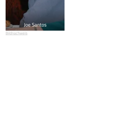
Joe Santos
Bildnachweis
Geburtstage von heute
Geburtstage von morgen
Du befindest dich auf der Seite
Jeremy Sisto
Einige Textpassagen dieser Seite basieren auf dem Wikipedia-
Artikel
Jeremy Sisto
, Lizenz:
CC BY-SA 4.0
, Autor/en:
Liste