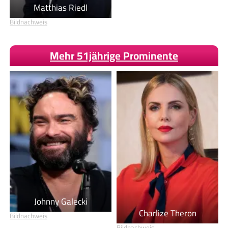
Matthias Riedl
Bildnachweis
Mehr 51jährige Prominente
Johnny Galecki
Charlize Theron
Bildnachweis
Bildnachweis