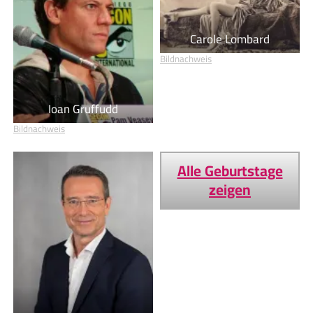
Carole Lombard
Bildnachweis
Ioan Gruffudd
Bildnachweis
Alle Geburtstage
zeigen