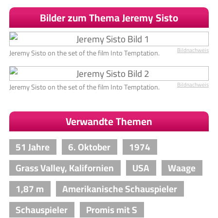
Bilder zum Thema Jeremy Sisto
Bildnachweis
Jeremy Sisto on the set of the film Into Temptation.
Bildnachweis
Jeremy Sisto on the set of the film Into Temptation.
Verwandte Themen
51 Jahre
6. Oktober
1974
Grass Valley, Kalifornien
USA
Waage
1,87 m
Amerikanische Schauspieler
Schauspieler
Promis mit S