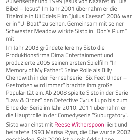
Außenseiter und 1999 Jesus von Nazaret in "Die
Bibel – Jesus". Im Jahr 2001 übernahm er die
Titelrolle in Uli Edels Film "Julius Caesar". 2004 war
er in "U-Boat" zu sehen. Gemeinsam mit seiner
Schwester Meadow wirkte Sisto in "Don’s Plum"
mit.
Im Jahr 2003 gründete Jeremy Sisto die
Produktionsfirma Dima Entertainment und
produzierte 2005 seinen ersten Spielfilm "In
Memory of My Father". Seine Rolle als Billy
Chenowith in der Fernsehserie "Six Feet Under –
Gestorben wird immer" brachte ihm große
Popularität ein. Ab 2008 spielte Sisto in der Serie
"Law & Order" den Detective Cyrus Lupo bis zum
Ende der Serie im Jahr 2010. 2011 übernahm er
die Hauptrolle in der Comedyserie "Suburgatory".
Sisto war einst mit
Reese Witherspoon
liiert und
heiratete 1993 Marisa Ryan, die Ehe wurde 2002
geschieden. Seit 2009 ist er mit Addie Lane