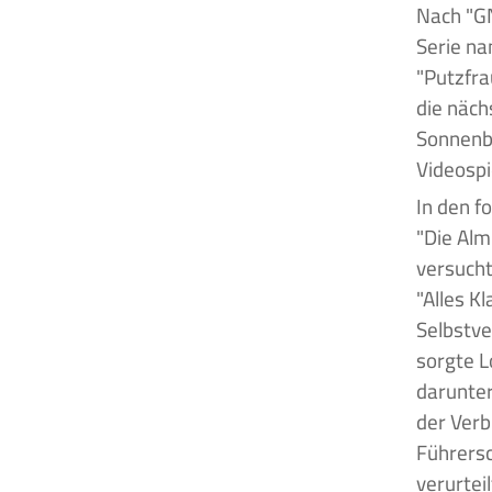
Nach "GN
Serie na
"Putzfra
die näch
Sonnenbr
Videospi
In den f
"Die Alm"
versucht
"Alles K
Selbstve
sorgte L
darunte
der Verb
Führersc
verurteil