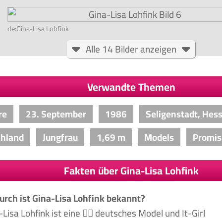
de:Gina-Lisa Lohfink
Alle 14 Bilder anzeigen
Verwandte Themen
re
23. September
1986
Seligenstadt, Hes
chland
Jungfrau
1,69 m
Models
Promis
Fakten über Gina-Lisa Lohfink
rch ist Gina-Lisa Lohfink bekannt?
-Lisa Lohfink ist eine 🙋‍♀️ deutsches Model und It-Girl