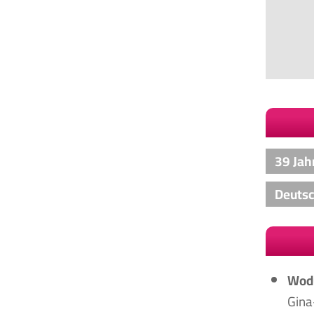
39 Jah
Deuts
Wodu
Gina