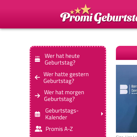
Wer hat heute
Geburtstag?
Wer hatte gestern
Geburtstag?
Wer hat morgen
Geburtstag?
Geburtstags-
Kalender
Promis A-Z