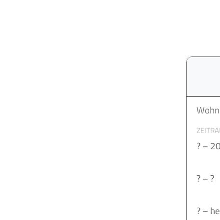
Wohns
ZEITR
? – 2
? – ?
? – h