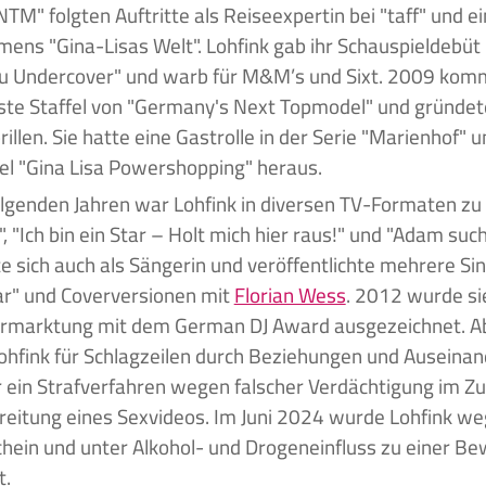
TM" folgten Auftritte als Reiseexpertin bei "taff" und 
mens "Gina-Lisas Welt". Lohfink gab ihr Schauspieldebüt
u Undercover" und warb für M&M’s und Sixt. 2009 komm
ste Staffel von "Germany's Next Topmodel" und gründet
illen. Sie hatte eine Gastrolle in der Serie "Marienhof" 
el "Gina Lisa Powershopping" heraus.
olgenden Jahren war Lohfink in diversen TV-Formaten zu
, "Ich bin ein Star – Holt mich hier raus!" und "Adam such
e sich auch als Sängerin und veröffentlichte mehrere Sin
lar" und Coverversionen mit
Florian Wess
. 2012 wurde sie
rmarktung mit dem German DJ Award ausgezeichnet. Abs
ohfink für Schlagzeilen durch Beziehungen und Auseina
r ein Strafverfahren wegen falscher Verdächtigung im
reitung eines Sexvideos. Im Juni 2024 wurde Lohfink w
hein und unter Alkohol- und Drogeneinfluss zu einer B
t.