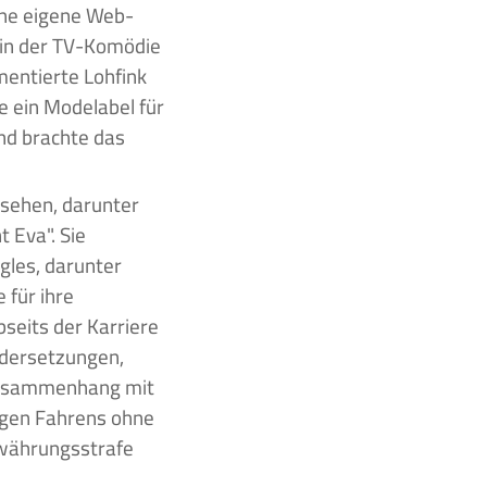
eine eigene Web-
 in der TV-Komödie
entierte Lohfink
e ein Modelabel für
und brachte das
 sehen, darunter
t Eva". Sie
gles, darunter
 für ihre
eits der Karriere
ndersetzungen,
 Zusammenhang mit
egen Fahrens ohne
ewährungsstrafe