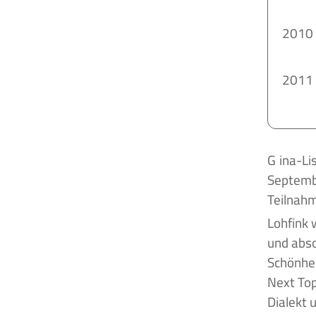
2010
2011
Gina-Lisa Lohfink ist eine deutsche Prominente und Influencerin, die am 23.
Septembe
Teilnahm
Lohfink 
und abso
Schönhe
Next Top
Dialekt 