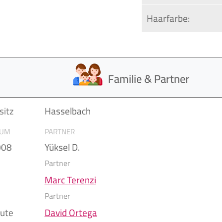
Haarfarbe:
Familie & Partner
itz
Hasselbach
AUM
PARTNER
008
Yüksel D.
Partner
Marc Terenzi
Partner
eute
David Ortega