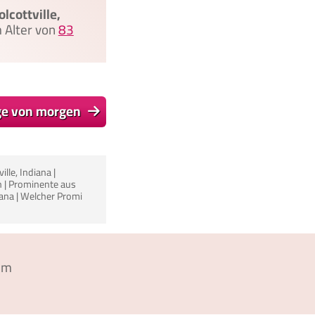
lcottville,
m Alter von
83
ge von morgen
lle, Indiana |
n | Prominente aus
diana | Welcher Promi
um