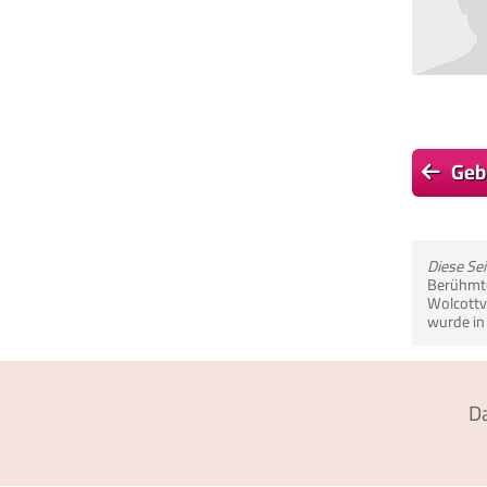
Geb
Diese Se
Berühmte 
Wolcottvi
wurde in 
D