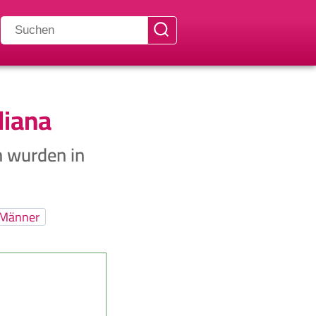
diana
n wurden in
Männer