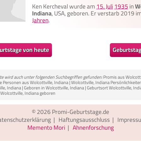
Ken Kercheval wurde am
15. Juli
1935
in
Wo
Indiana
, USA, geboren. Er verstarb 2019 i
Jahren
.
urtstage von heute
Geburtsta
ite wird auch unter folgenden Suchbegriffen gefunden:
Promis aus Wolcottvi
Personen aus Wolcottville, Indiana | Wolcottville, Indiana Persönlichkeite
lle, Indiana | Geboren in Wolcottville, Indiana | Geburtsort Wolcottville, In
Wolcottville, Indiana geboren
© 2026
Promi-Geburtstage.de
atenschutzerklärung
|
Haftungsausschluss
|
Impress
Memento Mori
|
Ahnenforschung