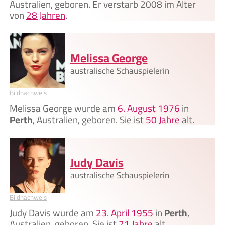
Australien, geboren. Er verstarb 2008 im Alter
von
28 Jahren
.
Melissa George
australische Schauspielerin
Bildnachweis
Melissa George wurde am
6. August
1976
in
Perth
, Australien, geboren. Sie ist
50 Jahre
alt.
Judy Davis
australische Schauspielerin
Bildnachweis
Judy Davis wurde am
23. April
1955
in
Perth
,
Australien, geboren. Sie ist
71 Jahre
alt.