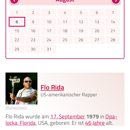
1
2
3
4
5
6
7
8
9
10
11
12
13
14
15
16
17
18
19
20
21
22
23
24
25
26
27
28
29
30
31
Flo Rida
US-amerikanischer Rapper
Bildnachweis
Flo Rida wurde am
17. September
1979
in
Opa-
locka, Florida
, USA, geboren. Er ist
46 Jahre
alt.