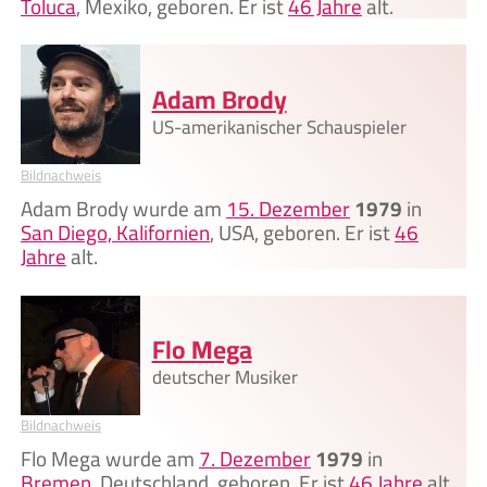
Toluca
, Mexiko, geboren. Er ist
46 Jahre
alt.
Adam Brody
US-amerikanischer Schauspieler
Bildnachweis
Adam Brody wurde am
15. Dezember
1979
in
San Diego, Kalifornien
, USA, geboren. Er ist
46
Jahre
alt.
Flo Mega
deutscher Musiker
Bildnachweis
Flo Mega wurde am
7. Dezember
1979
in
Bremen
, Deutschland, geboren. Er ist
46 Jahre
alt.