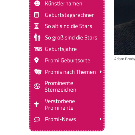
Künstlernamen
Geburtstagsrechner
So alt sind die Stars
So groß sind die Stars
Geburtsjahre
Promi Geburtsorte
Adam Brody
Promis nach Themen
Prominente
Sternzeichen
Verstorbene
Prominente
Promi-News