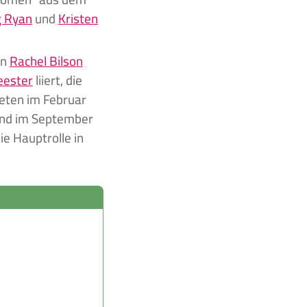
 Ryan
und
Kristen
in
Rachel Bilson
eester
liiert, die
teten im Februar
und im September
ie Hauptrolle in