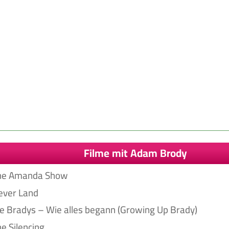
Filme mit Adam Brody
The Amanda Show
ever Land
ie Bradys – Wie alles begann (Growing Up Brady)
he Silencing