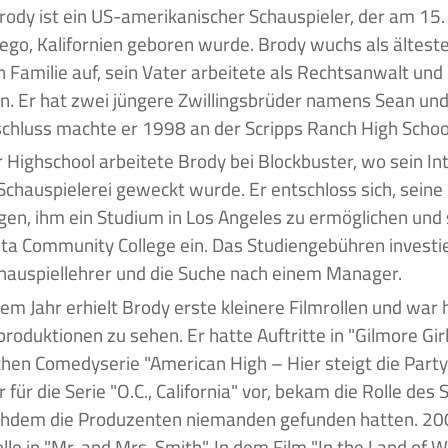
iego, Kalifornien geboren wurde. Brody wuchs als älteste
n Familie auf, sein Vater arbeitete als Rechtsanwalt und
in. Er hat zwei jüngere Zwillingsbrüder namens Sean und
chluss machte er 1998 an der Scripps Ranch High Schoo
 Highschool arbeitete Brody bei Blockbuster, wo sein In
Schauspielerei geweckt wurde. Er entschloss sich, seine
en, ihm ein Studium in Los Angeles zu ermöglichen und 
ta Community College ein. Das Studiengebühren investier
hauspiellehrer und die Suche nach einem Manager.
em Jahr erhielt Brody erste kleinere Filmrollen und war 
roduktionen zu sehen. Er hatte Auftritte in "Gilmore Gir
hen Comedyserie "American High – Hier steigt die Party!
r für die Serie "O.C., California" vor, bekam die Rolle des
chdem die Produzenten niemanden gefunden hatten. 2005
olle in "Mr. and Mrs. Smith". In dem Film "In the Land o