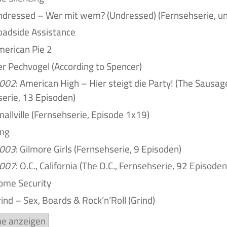
Undressed – Wer mit wem? (Undressed) (Fernsehserie, u
oadside Assistance
merican Pie 2
er Pechvogel (According to Spencer)
002
: American High – Hier steigt die Party! (The Sausag
erie, 13 Episoden)
mallville (Fernsehserie, Episode 1x19)
ing
003
: Gilmore Girls (Fernsehserie, 9 Episoden)
007
: O.C., California (The O.C., Fernsehserie, 92 Episoden
ome Security
rind – Sex, Boards & Rock’n’Roll (Grind)
lme anzeigen