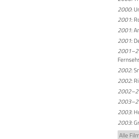
2000
: 
2001
: R
2001
: A
2001
: D
2001–2
Fernsehs
2002
: S
2002
: R
2002–2
2003–2
2003
: H
2003
: G
Alle Fi