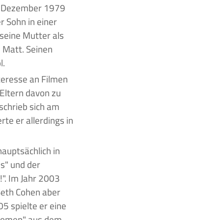
r Sohn in einer
 seine Mutter als
 Matt. Seinen
l.
teresse an Filmen
 Eltern davon zu
schrieb sich am
te er allerdings in
hauptsächlich in
ls" und der
". Im Jahr 2003
 Seth Cohen aber
 spielte er eine
f Women" aus dem