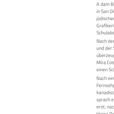
Adam Brody ist ein US-amerikanischer Schauspieler, der am 15. Dezember 1979
in San D
jüdische
Grafiker
Schulabs
Nach der
und der 
überzeug
Mira Cos
einen Sc
Nach ein
Fernsehp
kanadisc
sprach e
erst, na
kleine R