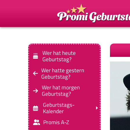
Wer hat heute
Geburtstag?
Wer hatte gestern
Geburtstag?
Wer hat morgen
Geburtstag?
Geburtstags-
Kalender
Promis A-Z