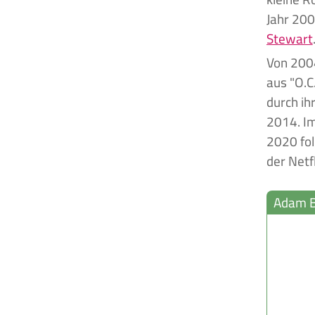
Jahr 200
Stewart
Von 2004
aus "O.C
durch ih
2014. I
2020 fol
der Netf
Adam Br