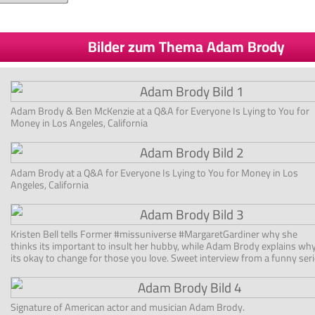
Bilder zum Thema Adam Brody
Adam Brody & Ben McKenzie at a Q&A for Everyone Is Lying to You for
Money in Los Angeles, California
Adam Brody at a Q&A for Everyone Is Lying to You for Money in Los
Angeles, California
Kristen Bell tells Former #missuniverse #MargaretGardiner why she
thinks its important to insult her hubby, while Adam Brody explains wh
its okay to change for those you love. Sweet interview from a funny seri
Signature of American actor and musician Adam Brody.