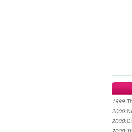
1999
: 
2000
: N
2000
: D
2000
: T