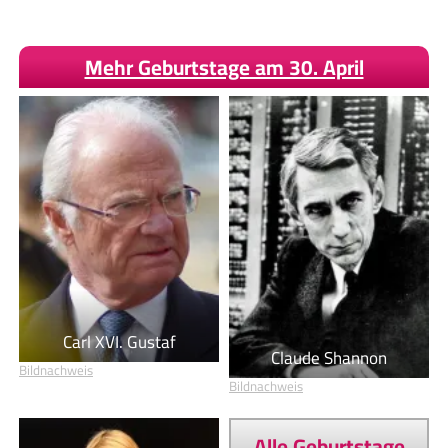
Mehr Geburtstage am 30. April
Carl XVI. Gustaf
Claude Shannon
Bildnachweis
Bildnachweis
Alle Geburtstage