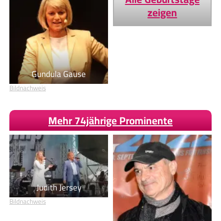
zeigen
Gundula Gause
Bildnachweis
Mehr 74jährige Prominente
Judith Jersey
Bildnachweis