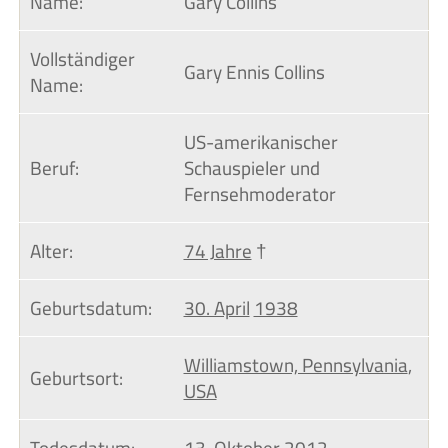
Name:
Gary Collins
Vollständiger 
Gary Ennis Collins
Name:
US-amerikanischer
Beruf:
Schauspieler und
Fernsehmoderator
Alter:
74 Jahre
†
Geburtsdatum:
30. April
1938
Williamstown, Pennsylvania
,
Geburtsort:
USA
Todesdatum:
13. Oktober
2012