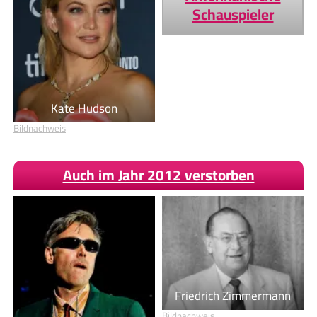
Schauspieler
Kate Hudson
Bildnachweis
Auch im Jahr 2012 verstorben
Friedrich Zimmermann
Bildnachweis