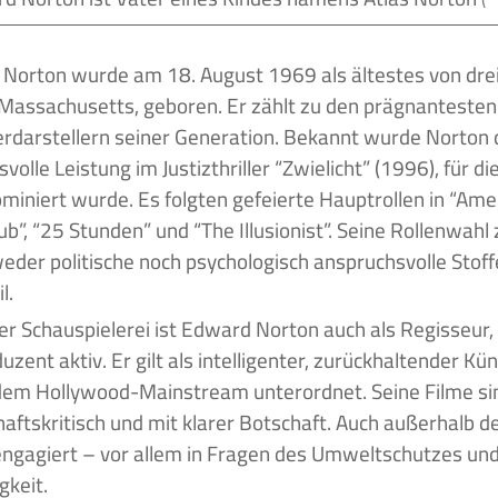
Massachusetts, geboren. Er zählt zu den prägnantesten
rdarstellern seiner Generation. Bekannt wurde Norton 
volle Leistung im Justizthriller “Zwielicht” (1996), für di
miniert wurde. Es folgten gefeierte Hauptrollen in “Amer
lub”, “25 Stunden” und “The Illusionist”. Seine Rollenwahl
eder politische noch psychologisch anspruchsvolle Stoff
l.
r Schauspielerei ist Edward Norton auch als Regisseur
zent aktiv. Er gilt als intelligenter, zurückhaltender Küns
em Hollywood-Mainstream unterordnet. Seine Filme sind
haftskritisch und mit klarer Botschaft. Auch außerhalb de
ngagiert – vor allem in Fragen des Umweltschutzes und
gkeit.