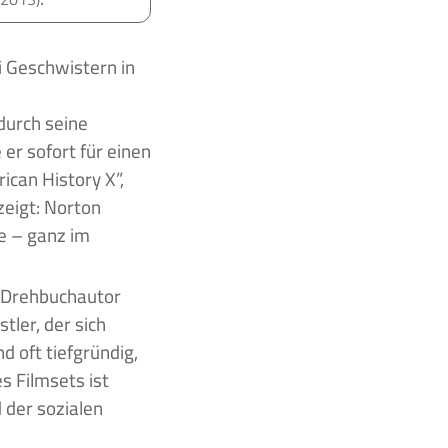
durch seine
e er sofort für einen
ican History X”,
 zeigt: Norton
e – ganz im
, Drehbuchautor
tler, der sich
 oft tiefgründig,
s Filmsets ist
 der sozialen