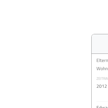
Elter
Wohns
ZEITR
2012 
Edwar