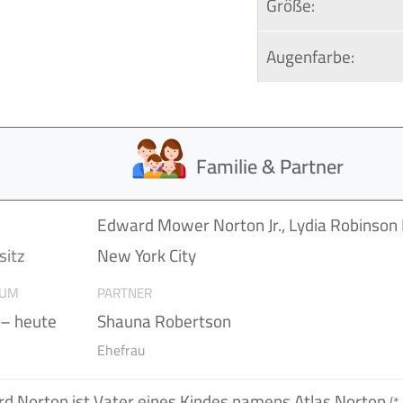
Größe:
Augenfarbe:
Familie & Partner
n
Edward Mower Norton Jr., Lydia Robinson
itz
New York City
AUM
PARTNER
– heute
Shauna Robertson
Ehefrau
d Norton ist Vater eines Kindes namens Atlas Norton
(*