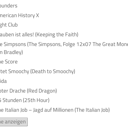
Rounders
merican History X
ight Club
lauben ist alles! (Keeping the Faith)
Die Simpsons (The Simpsons, Folge 12x07 The Great Mon
n Bradley)
he Score
Tötet Smoochy (Death to Smoochy)
rida
oter Drache (Red Dragon)
5 Stunden (25th Hour)
he Italian Job – Jagd auf Millionen (The Italian Job)
lme anzeigen