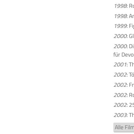
1998
: 
1998
: A
1999
: F
2000
: G
2000
: 
für Devo
2001
: T
2002
: 
2002
: F
2002
: R
2002
: 2
2003
: T
Alle Fi