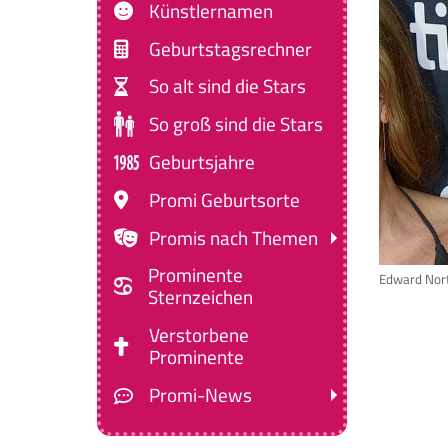
Künstlernamen
Geburtstagsrechner
So alt sind die Stars
So groß sind die Stars
Geburtsjahre
Promi Geburtsorte
Promis nach Themen
Prominente
Edward Nor
Sternzeichen
Verstorbene
Prominente
Promi-News