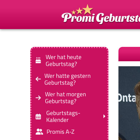
Wer hat heute
Geburtstag?
Wer hatte gestern
Geburtstag?
Wer hat morgen
Geburtstag?
Geburtstags-
Kalender
Promis A-Z