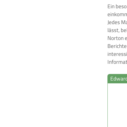
Ein beso
einkomme
Jedes Ma
lässt, b
Norton e
Berichte
interessi
Informat
Edward