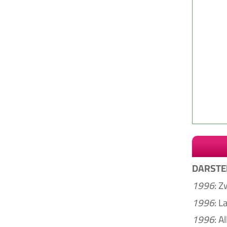
DARSTE
1996
: Z
1996
: L
1996
: A