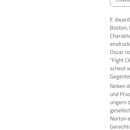
Edward Norton wurde am 18. August 1969 als ältestes von drei Geschwistern in
Boston, 
Charakte
eindrucks
Oscar no
“Fight C
scheut w
Gegentei
Neben de
und Produ
ungern d
gesellsc
Norton e
Gerechti