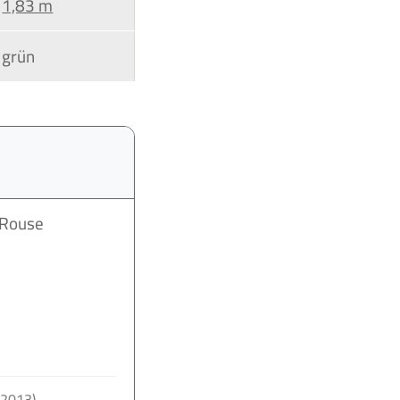
1,83 m
grün
 Rouse
.
 2013)