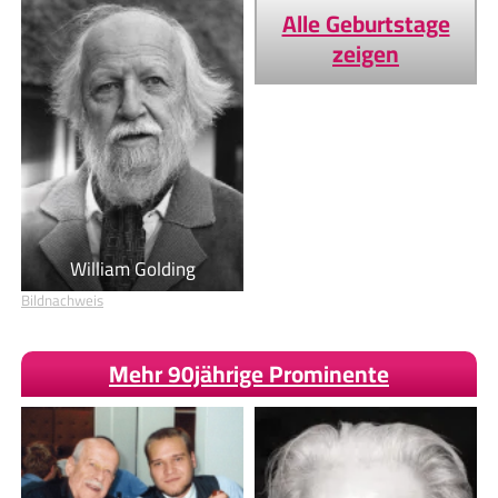
Alle Geburtstage
zeigen
William Golding
Bildnachweis
Mehr 90jährige Prominente