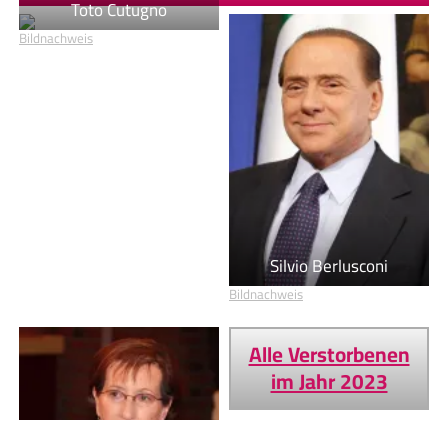
Toto Cutugno
Bildnachweis
Silvio Berlusconi
Bildnachweis
Alle Verstorbenen
im Jahr 2023