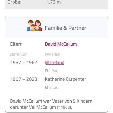
Größe:
1,73 m
Familie & Partner
Eltern
David McCallum
ZEITRAUM
PARTNER
1957 – 1967
Jill Ireland
Ehefrau
1967 – 2023
Katherine Carpenter
Ehefrau
David McCallum war Vater von 5 Kindern,
darunter Val McCallum
.
(* 1963)