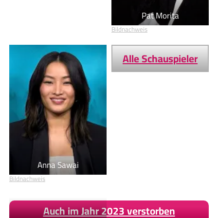
Pat Morita
Bildnachweis
Alle Schauspieler
Anna Sawai
Bildnachweis
Auch im Jahr 2023 verstorben