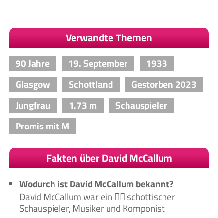
Verwandte Themen
90 Jahre
19. September
1933
Glasgow
Schottland
Gestorben 2023
Jungfrau
1,73 m
Schauspieler
Promis mit M
Fakten über David McCallum
Wodurch ist David McCallum bekannt?
David McCallum war ein 🙋‍♂️ schottischer
Schauspieler, Musiker und Komponist