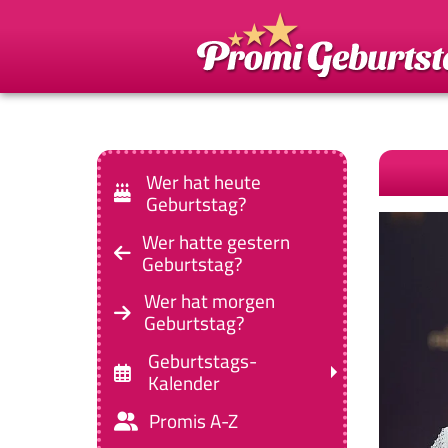
Wer hat heute
Geburtstag?
Wer hatte gestern
Geburtstag?
Wer hat morgen
Geburtstag?
Geburtstags-
Kalender
Promis A-Z