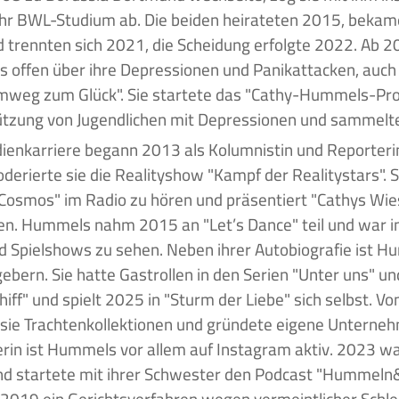
ihr BWL-Studium ab. Die beiden heirateten 2015, beka
 trennten sich 2021, die Scheidung erfolgte 2022. Ab 
offen über ihre Depressionen und Panikattacken, auch 
mweg zum Glück". Sie startete das "Cathy-Hummels-Pr
tzung von Jugendlichen mit Depressionen und sammelt
ienkarriere begann 2013 als Kolumnistin und Reporteri
erierte sie die Realityshow "Kampf der Realitystars". Se
Cosmos" im Radio zu hören und präsentiert "Cathys Wie
n. Hummels nahm 2015 an "Let’s Dance" teil und war i
d Spielshows zu sehen. Neben ihrer Autobiografie ist 
ebern. Sie hatte Gastrollen in den Serien "Unter uns" u
iff" und spielt 2025 in "Sturm der Liebe" sich selbst. V
sie Trachtenkollektionen und gründete eigene Unterneh
erin ist Hummels vor allem auf Instagram aktiv. 2023 wa
nd startete mit ihrer Schwester den Podcast "Hummeln