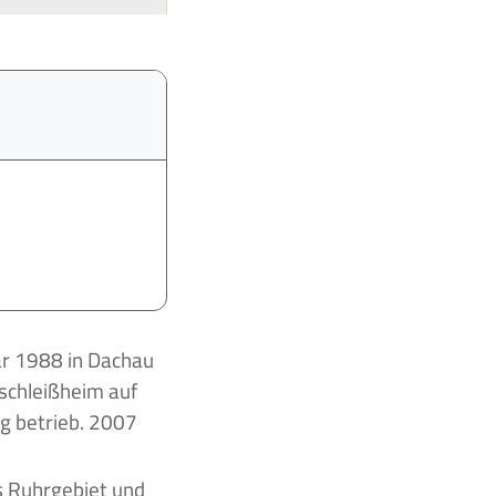
rschleißheim auf
ng betrieb. 2007
s Ruhrgebiet und