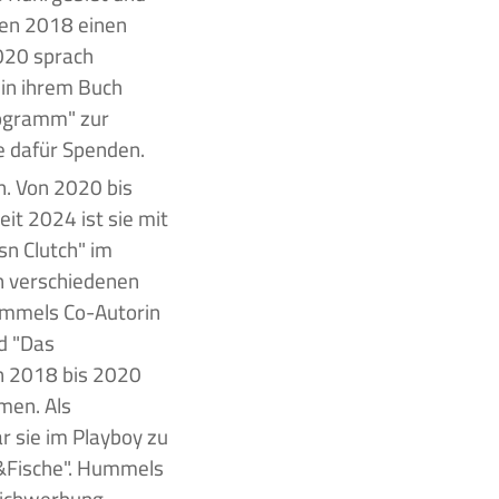
men 2018 einen
2020 sprach
in ihrem Buch
ogramm" zur
e dafür Spenden.
n. Von 2020 bis
it 2024 ist sie mit
sn Clutch" im
n verschiedenen
Hummels Co-Autorin
nd "Das
on 2018 bis 2020
men. Als
r sie im Playboy zu
&Fische". Hummels