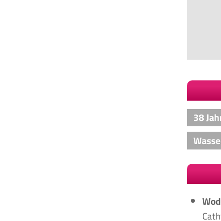
38 Jah
Wasse
Wodu
Cath