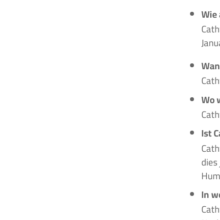
Wie 
Cath
Janu
Wan
Cath
Wo 
Cath
Ist 
Cath
dies
Humm
In w
Cath