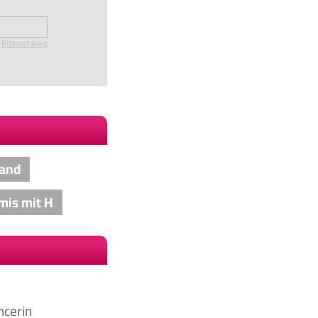
Bildnachweis
land
mis mit H
ncerin