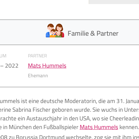
Familie & Partner
AUM
PARTNER
 – 2022
Mats Hummels
Ehemann
erine Sabrina Fischer geboren wurde. Sie wuchs in Unte
rachte ein Austauschjahr in den USA, wo sie Cheerleadi
ie in München den Fußballspieler
Mats Hummels
kennen.
008 zu Borussia Dortmund wechselte, zog sie mit ihm in