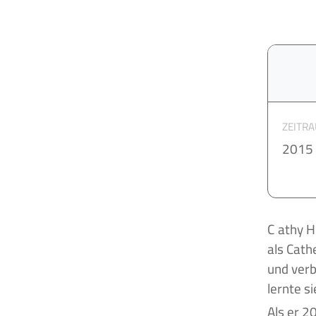
ZEITR
2015
Cathy Hummels ist eine deutsche Moderatorin, die am 31. Januar 1988 in Dachau
als Cath
und verb
lernte s
Als er 2