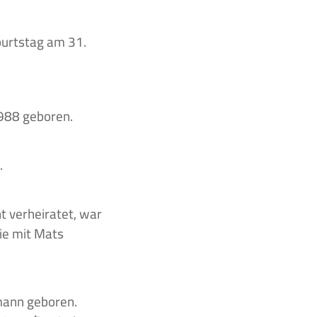
burtstag am 31.
988 geboren.
.
ht verheiratet, war
sie mit Mats
mann geboren.