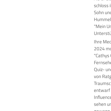
schloss 
Sohn und
Hummels 
"Mein U
Unterstü
Ihre Med
2024 mod
"Cathys 
Fernsehe
Quiz- un
von Ratg
Traumsch
entwarf 
Influenc
sehen u