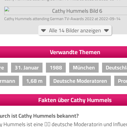
Cathy Hummels attending German TV-Awards 2022 at 2022-09-14
Alle 14 Bilder anzeigen
Verwandte Themen
re
31. Januar
1988
München
Deutsch
rmann
1,68 m
Deutsche Moderatoren
Pro
Fakten über Cathy Hummels
rch ist Cathy Hummels bekannt?
y Hummels ist eine 🙋‍♀️ deutsche Moderatorin und Influe