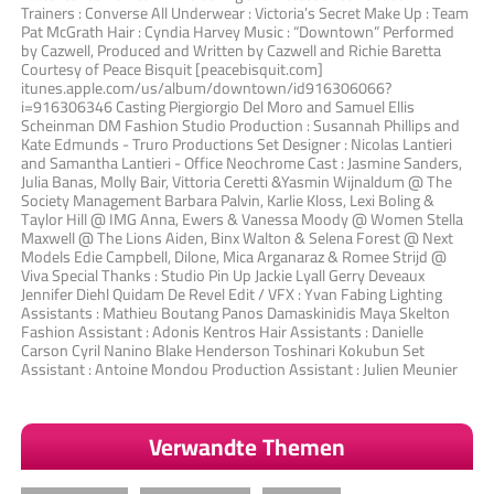
Trainers : Converse All Underwear : Victoria’s Secret Make Up : Team
Pat McGrath Hair : Cyndia Harvey Music : “Downtown” Performed
by Cazwell, Produced and Written by Cazwell and Richie Baretta
Courtesy of Peace Bisquit [peacebisquit.com]
itunes.apple.com/us/album/downtown/id916306066?
i=916306346 Casting Piergiorgio Del Moro and Samuel Ellis
Scheinman DM Fashion Studio Production : Susannah Phillips and
Kate Edmunds - Truro Productions Set Designer : Nicolas Lantieri
and Samantha Lantieri - Office Neochrome Cast : Jasmine Sanders,
Julia Banas, Molly Bair, Vittoria Ceretti &Yasmin Wijnaldum @ The
Society Management Barbara Palvin, Karlie Kloss, Lexi Boling &
Taylor Hill @ IMG Anna, Ewers & Vanessa Moody @ Women Stella
Maxwell @ The Lions Aiden, Binx Walton & Selena Forest @ Next
Models Edie Campbell, Dilone, Mica Arganaraz & Romee Strijd @
Viva Special Thanks : Studio Pin Up Jackie Lyall Gerry Deveaux
Jennifer Diehl Quidam De Revel Edit / VFX : Yvan Fabing Lighting
Assistants : Mathieu Boutang Panos Damaskinidis Maya Skelton
Fashion Assistant : Adonis Kentros Hair Assistants : Danielle
Carson Cyril Nanino Blake Henderson Toshinari Kokubun Set
Assistant : Antoine Mondou Production Assistant : Julien Meunier
Verwandte Themen