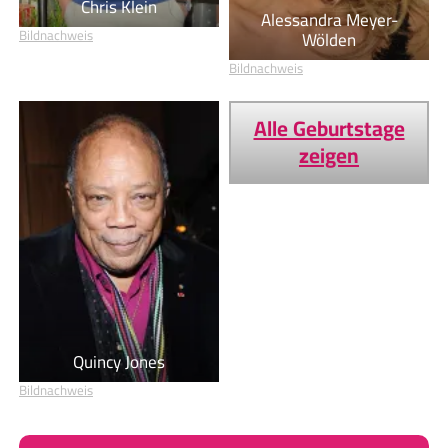
Chris Klein
Alessandra Meyer-
Bildnachweis
Wölden
Bildnachweis
Alle Geburtstage
zeigen
Quincy Jones
Bildnachweis