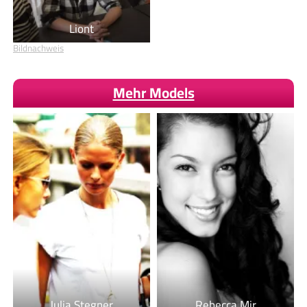
Liont
Bildnachweis
Mehr Models
Julia Stegner
Rebecca Mir