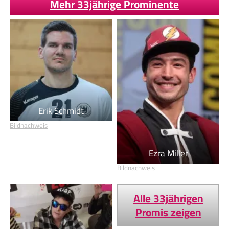
Mehr 33jährige Prominente
Erik Schmidt
Bildnachweis
Ezra Miller
Bildnachweis
Alle 33jährigen
Promis zeigen