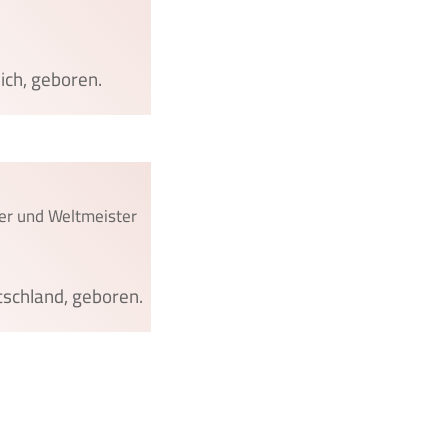
eich, geboren.
er und Weltmeister
tschland, geboren.