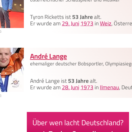
Tyron Ricketts ist
53 Jahre
alt.
Er wurde am
29. Juni
1973
in
Weiz
, Österr
s
André Lange
ehemaliger deutscher Bobsportler, Olympiasieg
André Lange ist
53 Jahre
alt.
Er wurde am
28. Juni
1973
in
Ilmenau
, Deu
s
Über wen lacht Deutschland?