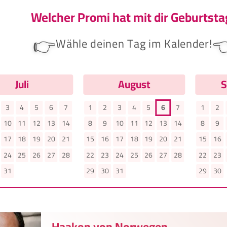
Welcher Promi hat mit dir Geburtsta
👉

Wähle deinen Tag im Kalender!
Juli
August
S
3
4
5
6
7
1
2
3
4
5
6
7
1
2
10
11
12
13
14
8
9
10
11
12
13
14
8
9
17
18
19
20
21
15
16
17
18
19
20
21
15
16
24
25
26
27
28
22
23
24
25
26
27
28
22
23
31
29
30
31
29
30
Haakon von Norwegen