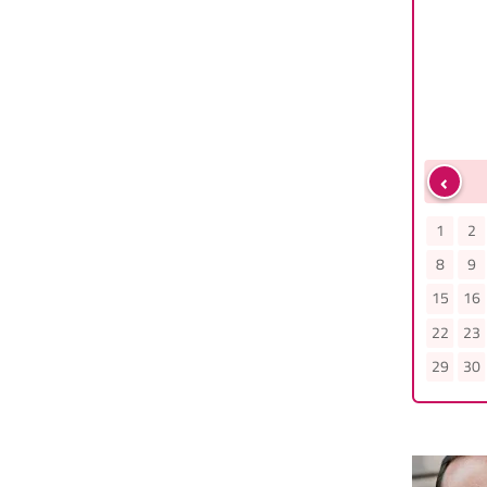
‹
Mai
Juni
3
4
5
6
7
1
2
3
4
5
6
7
1
2
10
11
12
13
14
8
9
10
11
12
13
14
8
9
17
18
19
20
21
15
16
17
18
19
20
21
15
16
24
25
26
27
28
22
23
24
25
26
27
28
22
23
31
29
30
29
30