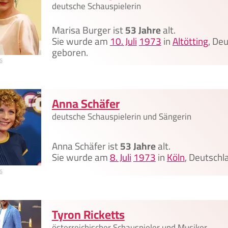
deutsche Schauspielerin
Marisa Burger ist
53 Jahre
alt.
Sie wurde am
10. Juli
1973
in
Altötting
, De
geboren.
s
Anna Schäfer
deutsche Schauspielerin und Sängerin
Anna Schäfer ist
53 Jahre
alt.
Sie wurde am
8. Juli
1973
in
Köln
, Deutschl
s
Tyron Ricketts
österreichischer Schauspieler und Musiker