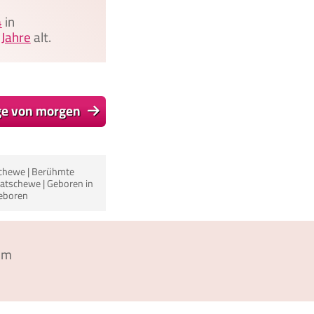
4
in
 Jahre
alt.
ge von morgen
chewe | Berühmte
atschewe | Geboren in
eboren
um