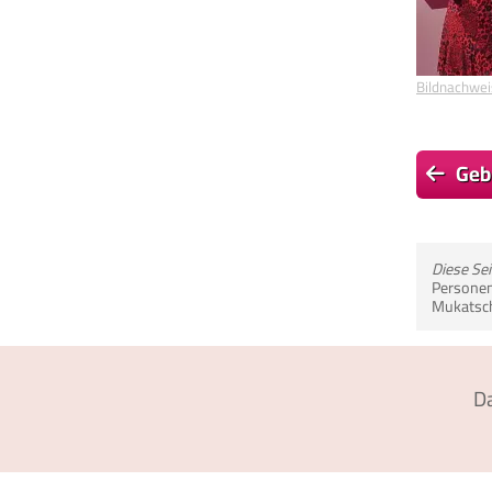
Bildnachwei
Geb
Diese Se
Personen
Mukatsch
D