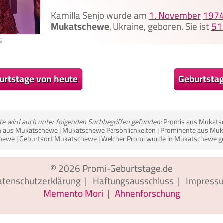
Kamilla Senjo wurde am
1. November
197
Mukatschewe
, Ukraine, geboren. Sie ist
51
s
urtstage von heute
Geburtsta
ite wird auch unter folgenden Suchbegriffen gefunden:
Promis aus Mukats
 aus Mukatschewe | Mukatschewe Persönlichkeiten | Prominente aus Muk
ewe | Geburtsort Mukatschewe | Welcher Promi wurde in Mukatschewe g
© 2026
Promi-Geburtstage.de
atenschutzerklärung
|
Haftungsausschluss
|
Impress
Memento Mori
|
Ahnenforschung