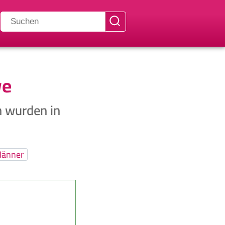
we
n wurden in
änner