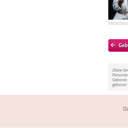
Bildnachwei
Geb
Diese Se
Personen 
Geboren i
geboren
D