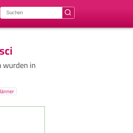
sci
n wurden in
änner