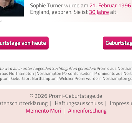
Sophie Turner wurde am
21. Februar
1996
England, geboren. Sie ist
30 Jahre
alt.
s
urtstage von heute
Geburtsta
ite wird auch unter folgenden Suchbegriffen gefunden:
Promis aus Northa
 aus Northampton | Northampton Persönlichkeiten | Prominente aus Nort
ton | Geburtsort Northampton | Welcher Promi wurde in Northampton g
© 2026
Promi-Geburtstage.de
atenschutzerklärung
|
Haftungsausschluss
|
Impress
Memento Mori
|
Ahnenforschung