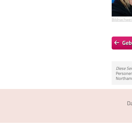
Bildnachwei
Geb
Diese Se
Personen
Northamp
D