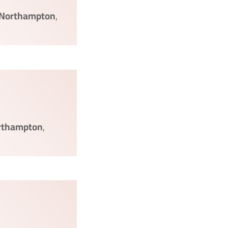
Northampton
,
rthampton
,