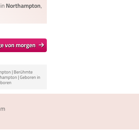
in
Northampton
,
ge von morgen
mpton | Berühmte
hampton | Geboren in
eboren
um