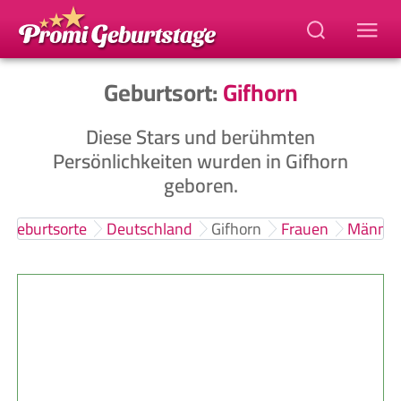
Geburtsort:
Gifhorn
Diese Stars und berühmten
Persönlichkeiten wurden in Gifhorn
geboren.
Geburtsorte
Deutschland
Gifhorn
Frauen
Männer