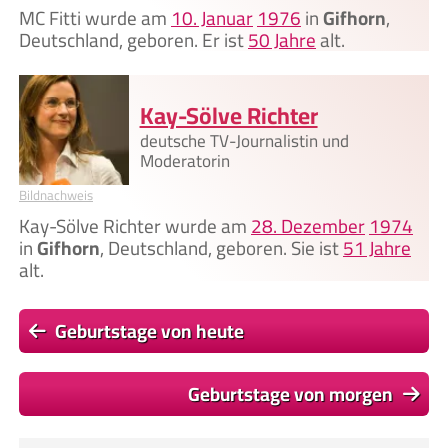
MC Fitti wurde am
10. Januar
1976
in
Gifhorn
,
Deutschland, geboren. Er ist
50 Jahre
alt.
Kay-Sölve Richter
deutsche TV-Journalistin und
Moderatorin
Bildnachweis
Kay-Sölve Richter wurde am
28. Dezember
1974
in
Gifhorn
, Deutschland, geboren. Sie ist
51 Jahre
alt.
Geburtstage von heute
Geburtstage von morgen