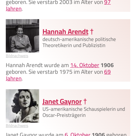
geboren. Sie verstarb 2003 im Alter von
97
Jahren
.
Hannah Arendt
†
deutsch-amerikanische politische
Theoretikerin und Publizistin
Bildnachweis
Hannah Arendt wurde am
14. Oktober
1906
geboren. Sie verstarb 1975 im Alter von
69
Jahren
.
Janet Gaynor
†
US-amerikanische Schauspielerin und
Oscar-Preisträgerin
Bildnachweis
Janet Gaynor wurde am
6. Oktober
1906
geboren.