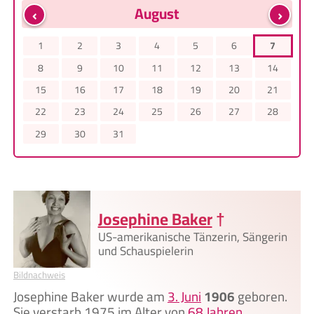
‹
›
August
1
2
3
4
5
6
7
8
9
10
11
12
13
14
15
16
17
18
19
20
21
22
23
24
25
26
27
28
29
30
31
Josephine Baker
†
US-amerikanische Tänzerin, Sängerin
und Schauspielerin
Bildnachweis
Josephine Baker wurde am
3. Juni
1906
geboren.
Sie verstarb 1975 im Alter von
68 Jahren
.